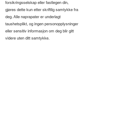
forsikringsselskap eller fastlegen din,
gjøres dette kun etter skriftlig samtykke fra
deg. Alle naprapater er underlagt
taushetsplikt, og ingen personopplysninger
eller sensitiv informasjon om deg blir gitt
videre uten ditt samtykke.
Retting og sletting
Du har rett til innsyn i din journal og få
opplysninger om deg rettet eller slettet etter
gjeldende regler. Det er krav til at en
pasientjournal lagres i minst 10år. Denne
regelen går imidlertid foran din mulighet til
å få opplysningene dine slettet. Er det 10år
eller mer siden din siste behandling hos